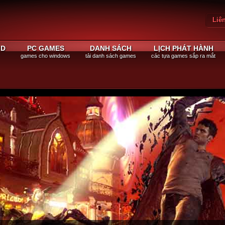
Liê
Đăn
ID
PC GAMES
DANH SÁCH
LỊCH PHÁT HÀNH
games cho windows
tải danh sách games
các tựa games sắp ra mắt