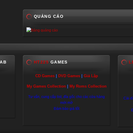
QUẢNG CÁO
LAB
HT225
GAMES
L
CD Games
|
DVD Games
|
Giả Lập
My Games Collection
|
My Roms Collection
Tư vấn, cung cấp list, đĩa gốc cho các cửa hàng
Cài đ
mới mở
Đảm bảo giá tốt
Đ