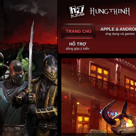
APPLE & ANDRO
TRANG CHỦ
ứng dụng và games
HỖ TRỢ
đóng góp ý kiến