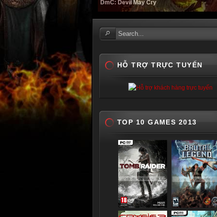
DmC: Devil May Cry
HỖ TRỢ TRỰC TUYẾN
TOP 10 GAMES 2013