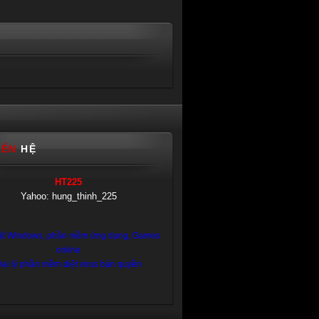
IÊN
HỆ
HT225
Yahoo: hung_thinh_225
ặt Windows, phần mềm ứng dụng, Games
online
ại lý phần mềm diệt virus bản quyền