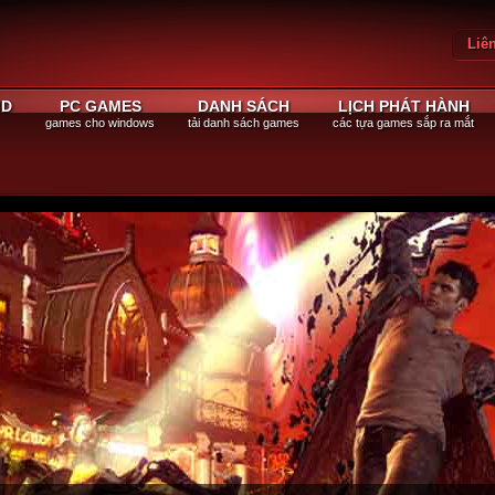
Liê
Đăn
ID
PC GAMES
DANH SÁCH
LỊCH PHÁT HÀNH
games cho windows
tải danh sách games
các tựa games sắp ra mắt