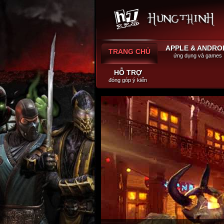
APPLE & ANDRO
TRANG CHỦ
ứng dụng và games
HỖ TRỢ
đóng góp ý kiến