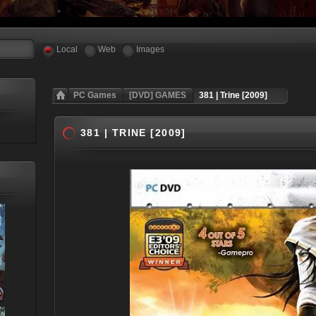
Local
Web
Images
PC Games
[DVD] GAMES
381 | Trine [2009]
381 | TRINE [2009]