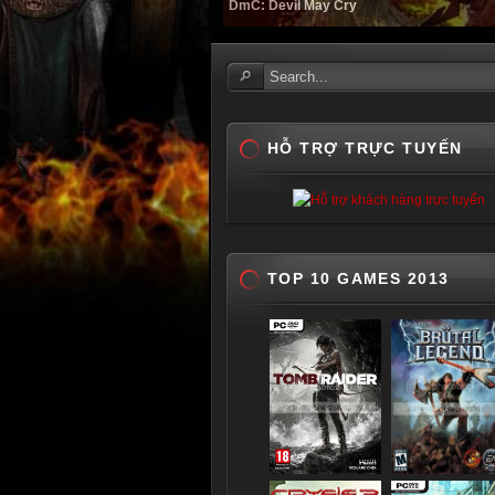
DmC: Devil May Cry
HỖ TRỢ TRỰC TUYẾN
TOP 10 GAMES 2013