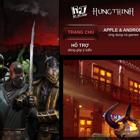
APPLE & ANDRO
TRANG CHỦ
ứng dụng và games
HỖ TRỢ
đóng góp ý kiến