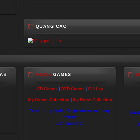
QUẢNG CÁO
LAB
HT225
GAMES
L
CD Games
|
DVD Games
|
Giả Lập
My Games Collection
|
My Roms Collection
Tư vấn, cung cấp list, đĩa gốc cho các cửa hàng
Cài đ
mới mở
Đảm bảo giá tốt
Đ