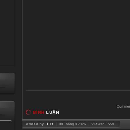
Comment
BÌNH
LUẬN
Added by:
HTz
08 Tháng 8 2026
Views:
1559