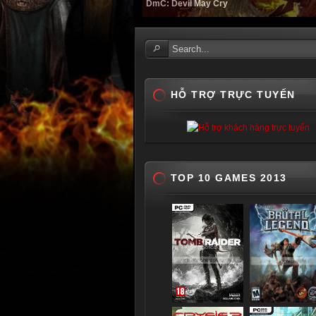
DmC: Devil May Cry
HỖ TRỢ TRỰC TUYẾN
TOP 10 GAMES 2013