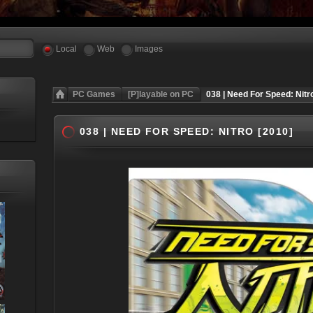
Local
Web
Images
PC Games
[P]layable on PC
038 | Need For Speed: Nitr
038 | NEED FOR SPEED: NITRO [2010]