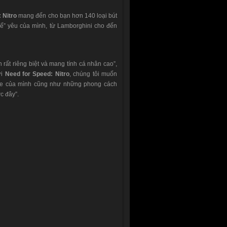
 Nitro
mang đến cho bạn hơn 140 loại bút
"xế” yêu của mình, từ Lamborghini cho đến
 rất riêng biệt và mang tính cá nhân cao”,
ới
Need for Speed: Nitro
, chúng tôi muốn
 xe của mình cũng như những phong cách
c đây”.