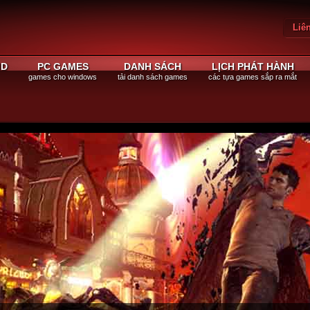
Liê
Đăn
ID
PC GAMES
DANH SÁCH
LỊCH PHÁT HÀNH
games cho windows
tải danh sách games
các tựa games sắp ra mắt