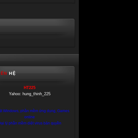
IÊN
HỆ
HT225
Yahoo: hung_thinh_225
ặt Windows, phần mềm ứng dụng, Games
online
ại lý phần mềm diệt virus bản quyền