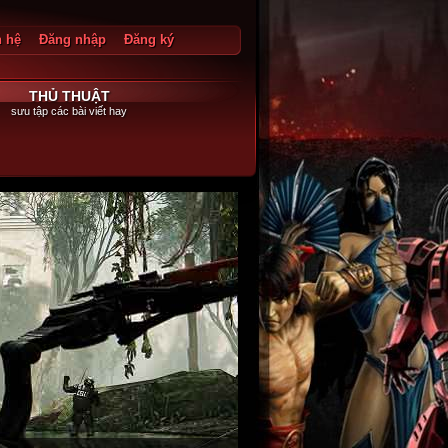
n hệ
Đăng nhập
Đăng ký
g xuất
THỦ THUẬT
sưu tập các bài viết hay