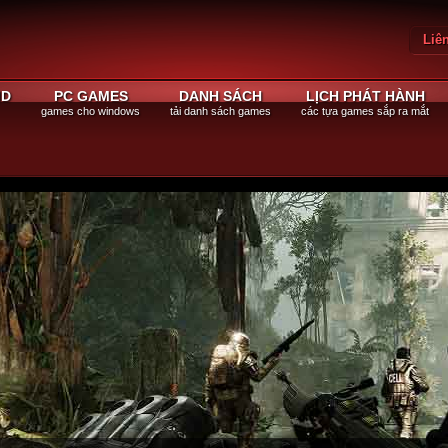
Liê
Đăn
ID
PC GAMES
DANH SÁCH
LỊCH PHÁT HÀNH
games cho windows
tải danh sách games
các tựa games sắp ra mắt