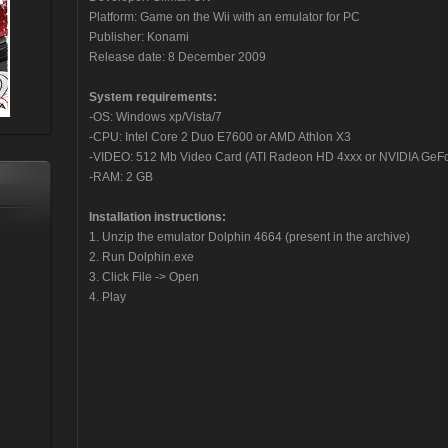
Platform: Game on the Wii with an emulator for PC
Publisher: Konami
Release date: 8 December 2009
System requirements:
-OS: Windows xp/Vista/7
-CPU: Intel Core 2 Duo E7600 or AMD Athlon X3
-VIDEO: 512 Mb Video Card (ATI Radeon HD 4xxx or NVIDIA GeF
-RAM: 2 GB
Installation instructions:
1. Unzip the emulator Dolphin 4664 (present in the archive)
2. Run Dolphin.exe
3. Click File -> Open
4. Play