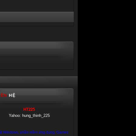
IÊN
HỆ
HT225
Yahoo: hung_thinh_225
ặt Windows, phần mềm ứng dụng, Games