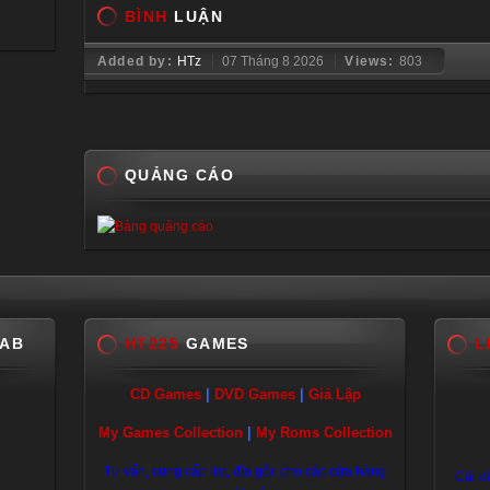
BÌNH
LUẬN
Added by:
HTz
07 Tháng 8 2026
Views:
803
QUẢNG CÁO
LAB
HT225
GAMES
L
CD Games
|
DVD Games
|
Giả Lập
My Games Collection
|
My Roms Collection
Tư vấn, cung cấp list, đĩa gốc cho các cửa hàng
Cài đ