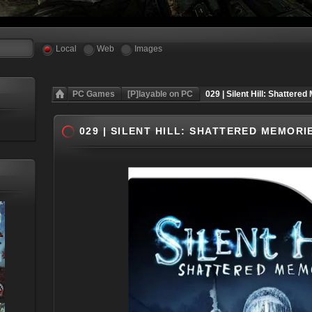
Local
Web
Images
PC Games
[P]layable on PC
029 | Silent Hill: Shattere
029 | SILENT HILL: SHATTERED MEMORIE