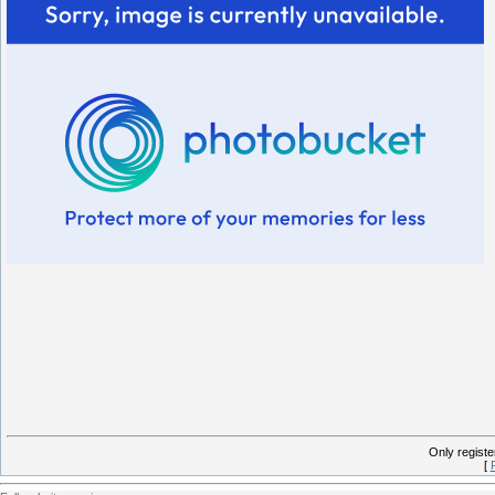
Only regist
[